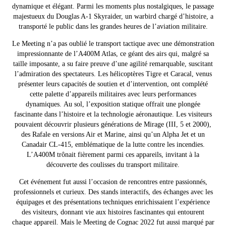
dynamique et élégant. Parmi les moments plus nostalgiques, le passage
majestueux du Douglas A-1 Skyraider, un warbird chargé d’histoire, a
transporté le public dans les grandes heures de l’aviation militaire.
Le Meeting n’a pas oublié le transport tactique avec une démonstration
impressionnante de l’A400M Atlas, ce géant des airs qui, malgré sa
taille imposante, a su faire preuve d’une agilité remarquable, suscitant
l’admiration des spectateurs. Les hélicoptères Tigre et Caracal, venus
présenter leurs capacités de soutien et d’intervention, ont complété
cette palette d’appareils militaires avec leurs performances
dynamiques.
Au sol, l’exposition statique offrait une plongée
fascinante dans l’histoire et la technologie aéronautique. Les visiteurs
pouvaient découvrir plusieurs générations de Mirage (III, 5 et 2000),
des Rafale en versions Air et Marine, ainsi qu’un Alpha Jet et un
Canadair CL-415, emblématique de la lutte contre les incendies.
L’A400M trônait fièrement parmi ces appareils, invitant à la
découverte des coulisses du transport militaire.
Cet événement fut aussi l’occasion de rencontres entre passionnés,
professionnels et curieux. Des stands interactifs, des échanges avec les
équipages et des présentations techniques enrichissaient l’expérience
des visiteurs, donnant vie aux histoires fascinantes qui entourent
chaque appareil.
Mais le Meeting de Cognac 2022 fut aussi marqué par