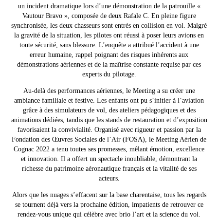
un incident dramatique lors d’une démonstration de la patrouille «
Vautour Bravo », composée de deux Rafale C. En pleine figure
synchronisée, les deux chasseurs sont entrés en collision en vol. Malgré
la gravité de la situation, les pilotes ont réussi à poser leurs avions en
toute sécurité, sans blessure. L’enquête a attribué l’accident à une
erreur humaine, rappel poignant des risques inhérents aux
démonstrations aériennes et de la maîtrise constante requise par ces
experts du pilotage.
Au-delà des performances aériennes, le Meeting a su créer une
ambiance familiale et festive. Les enfants ont pu s’initier à l’aviation
grâce à des simulateurs de vol, des ateliers pédagogiques et des
animations dédiées, tandis que les stands de restauration et d’exposition
favorisaient la convivialité.
Organisé avec rigueur et passion par la
Fondation des Œuvres Sociales de l’Air (FOSA), le Meeting Aérien de
Cognac 2022 a tenu toutes ses promesses, mêlant émotion, excellence
et innovation. Il a offert un spectacle inoubliable, démontrant la
richesse du patrimoine aéronautique français et la vitalité de ses
acteurs.
Alors que les nuages s’effacent sur la base charentaise, tous les regards
se tournent déjà vers la prochaine édition, impatients de retrouver ce
rendez-vous unique qui célèbre avec brio l’art et la science du vol.