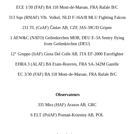
ECE 1/30 (FAF)
BA 118 Mont-de-Marsan
, FRA
Rafale B/C
313 Sqn (RNlAF)
Vlb. Volkel
, NLD
F-16A/B MLU Fighting Falcon
211 TL (CzAF)
Čáslav AB
, CZE
JAS-39C/D Gripen
1 AEW&C (NATO)
Geilenkirchen MOB
, DEU
E-3A Sentry
flying
from Geilenkirchen (DEU)
12° Gruppo (ItAF)
Gioia Del Colle AB
, ITA
EF-2000 Eurofighter
EHRA 3 (ALAT)
BA Etain-Rouvres
, FRA
SA-342M Gazelle
EC 3/30 (FAF)
BA 118 Mont-de-Marsan
, FRA
Rafale B/C
Observateurs
335 Mira (HAF)
Araxos AB
, GRC
6 ELT (PolAF)
Poznań-Krzesiny AB
, POL