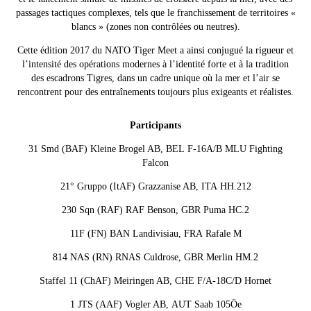
passages tactiques complexes, tels que le franchissement de territoires «
blancs » (zones non contrôlées ou neutres).
Cette édition 2017 du NATO Tiger Meet a ainsi conjugué la rigueur et
l’intensité des opérations modernes à l’identité forte et à la tradition
des escadrons Tigres, dans un cadre unique où la mer et l’air se
rencontrent pour des entraînements toujours plus exigeants et réalistes.
Participants
31 Smd (BAF)
Kleine Brogel AB, BEL F-16A/B MLU Fighting
Falcon
21° Gruppo (ItAF)
Grazzanise AB
, ITA
HH.212
230 Sqn (RAF)
RAF Benson
, GBR
Puma HC.2
11F (FN)
BAN Landivisiau
, FRA
Rafale M
814 NAS (RN)
RNAS Culdrose
, GBR
Merlin HM.2
Staffel 11 (ChAF)
Meiringen AB
, CHE
F/A-18C/D Hornet
1 JTS (AAF)
Vogler AB
, AUT
Saab 105Öe