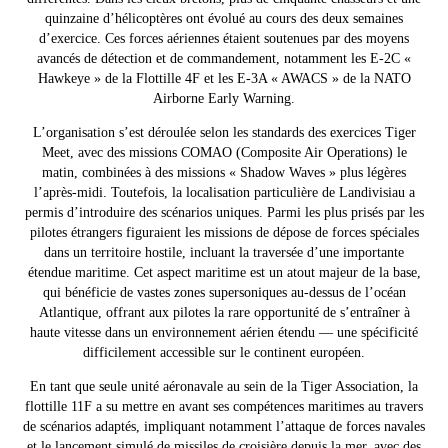
quinzaine d’hélicoptères ont évolué au cours des deux semaines
d’exercice. Ces forces aériennes étaient soutenues par des moyens
avancés de détection et de commandement, notamment les E-2C «
Hawkeye » de la Flottille 4F et les E-3A « AWACS » de la NATO
Airborne Early Warning.
L’organisation s’est déroulée selon les standards des exercices Tiger
Meet, avec des missions COMAO (Composite Air Operations) le
matin, combinées à des missions « Shadow Waves » plus légères
l’après-midi. Toutefois, la localisation particulière de Landivisiau a
permis d’introduire des scénarios uniques. Parmi les plus prisés par les
pilotes étrangers figuraient les missions de dépose de forces spéciales
dans un territoire hostile, incluant la traversée d’une importante
étendue maritime. Cet aspect maritime est un atout majeur de la base,
qui bénéficie de vastes zones supersoniques au-dessus de l’océan
Atlantique, offrant aux pilotes la rare opportunité de s’entraîner à
haute vitesse dans un environnement aérien étendu — une spécificité
difficilement accessible sur le continent européen.
En tant que seule unité aéronavale au sein de la Tiger Association, la
flottille 11F a su mettre en avant ses compétences maritimes au travers
de scénarios adaptés, impliquant notamment l’attaque de forces navales
et le lancement simulé de missiles de croisière depuis la mer, avec des