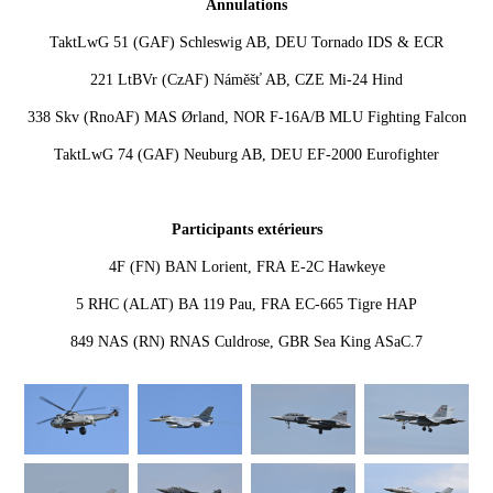
Annulations
TaktLwG 51 (GAF)
Schleswig AB
, DEU
Tornado IDS & ECR
221 LtBVr (CzAF)
Náměšť AB
, CZE
Mi-24 Hind
338 Skv (RnoAF)
MAS Ørland
, NOR
F-16A/B MLU Fighting Falcon
TaktLwG 74 (GAF)
Neuburg AB
, DEU
EF-2000 Eurofighter
Participants extérieurs
4F (FN)
BAN Lorient
, FRA
E-2C Hawkeye
5 RHC (ALAT)
BA 119 Pau
, FRA
EC-665 Tigre HAP
849 NAS (RN)
RNAS Culdrose
, GBR
Sea King ASaC.7