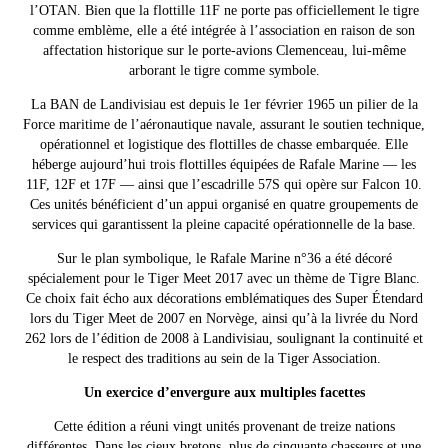
l’OTAN. Bien que la flottille 11F ne porte pas officiellement le tigre
comme emblème, elle a été intégrée à l’association en raison de son
affectation historique sur le porte-avions Clemenceau, lui-même
arborant le tigre comme symbole.
La BAN de Landivisiau est depuis le 1er février 1965 un pilier de la
Force maritime de l’aéronautique navale, assurant le soutien technique,
opérationnel et logistique des flottilles de chasse embarquée. Elle
héberge aujourd’hui trois flottilles équipées de Rafale Marine — les
11F, 12F et 17F — ainsi que l’escadrille 57S qui opère sur Falcon 10.
Ces unités bénéficient d’un appui organisé en quatre groupements de
services qui garantissent la pleine capacité opérationnelle de la base.
Sur le plan symbolique, le Rafale Marine n°36 a été décoré
spécialement pour le Tiger Meet 2017 avec un thème de Tigre Blanc.
Ce choix fait écho aux décorations emblématiques des Super Étendard
lors du Tiger Meet de 2007 en Norvège, ainsi qu’à la livrée du Nord
262 lors de l’édition de 2008 à Landivisiau, soulignant la continuité et
le respect des traditions au sein de la Tiger Association.
Un exercice d’envergure aux multiples facettes
Cette édition a réuni vingt unités provenant de treize nations
différentes. Dans les cieux bretons, plus de cinquante chasseurs et une