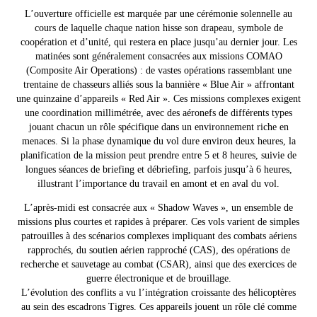
L’ouverture officielle est marquée par une cérémonie solennelle au
cours de laquelle chaque nation hisse son drapeau, symbole de
coopération et d’unité, qui restera en place jusqu’au dernier jour. Les
matinées sont généralement consacrées aux missions COMAO
(Composite Air Operations) : de vastes opérations rassemblant une
trentaine de chasseurs alliés sous la bannière « Blue Air » affrontant
une quinzaine d’appareils « Red Air ». Ces missions complexes exigent
une coordination millimétrée, avec des aéronefs de différents types
jouant chacun un rôle spécifique dans un environnement riche en
menaces. Si la phase dynamique du vol dure environ deux heures, la
planification de la mission peut prendre entre 5 et 8 heures, suivie de
longues séances de briefing et débriefing, parfois jusqu’à 6 heures,
illustrant l’importance du travail en amont et en aval du vol.
L’après-midi est consacrée aux « Shadow Waves », un ensemble de
missions plus courtes et rapides à préparer. Ces vols varient de simples
patrouilles à des scénarios complexes impliquant des combats aériens
rapprochés, du soutien aérien rapproché (CAS), des opérations de
recherche et sauvetage au combat (CSAR), ainsi que des exercices de
guerre électronique et de brouillage.
L’évolution des conflits a vu l’intégration croissante des hélicoptères
au sein des escadrons Tigres. Ces appareils jouent un rôle clé comme