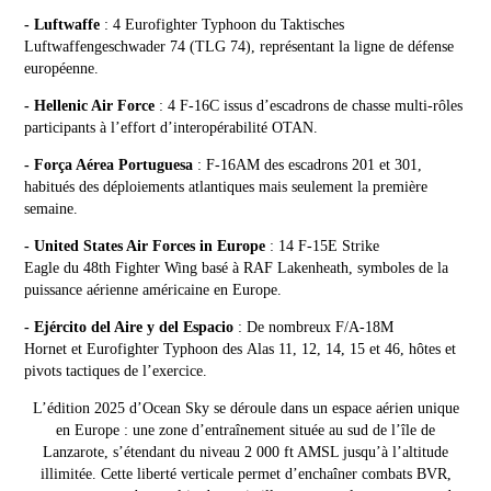
- Luftwaffe
: 4 Eurofighter Typhoon du Taktisches
Luftwaffengeschwader 74 (TLG 74), représentant la ligne de défense
européenne.
- Hellenic Air Force
: 4 F-16C issus d’escadrons de chasse multi-rôles
participants à l’effort d’interopérabilité OTAN.
- Força Aérea Portuguesa
: F-16AM des escadrons 201 et 301,
habitués des déploiements atlantiques mais seulement la première
semaine.
- United States Air Forces in Europe
: 14 F-15E Strike
Eagle du 48th Fighter Wing basé à RAF Lakenheath, symboles de la
puissance aérienne américaine en Europe.
- Ejército del Aire y del Espacio
: De nombreux F/A-18M
Hornet et Eurofighter Typhoon des Alas 11, 12, 14, 15 et 46, hôtes et
pivots tactiques de l’exercice.
L’édition 2025 d’Ocean Sky se déroule dans un espace aérien unique
en Europe : une zone d’entraînement située au sud de l’île de
Lanzarote, s’étendant du niveau 2 000 ft AMSL jusqu’à l’altitude
illimitée. Cette liberté verticale permet d’enchaîner combats BVR,