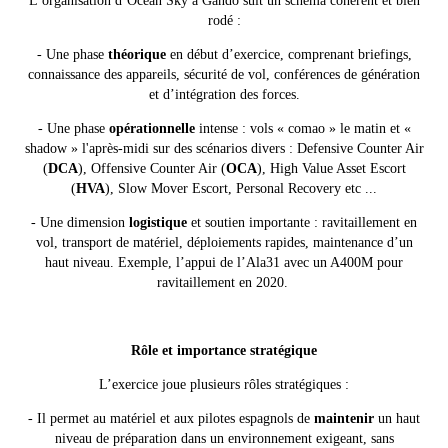
L’organisation d’Ocean Sky à Gando suit un schéma cohérent et bien
rodé :
- Une phase
théorique
en début d’exercice, comprenant briefings,
connaissance des appareils, sécurité de vol, conférences de génération
et d’intégration des forces.
- Une phase
opérationnelle
intense : vols « comao » le matin et «
shadow » l'après-midi sur des scénarios divers : Defensive Counter Air
(
DCA
), Offensive Counter Air (
OCA
), High Value Asset Escort
(
HVA
), Slow Mover Escort, Personal Recovery etc ...
- Une dimension
logistique
et soutien importante : ravitaillement en
vol, transport de matériel, déploiements rapides, maintenance d’un
haut niveau. Exemple, l’appui de l’Ala31 avec un A400M pour
ravitaillement en 2020.
Rôle et importance stratégique
L’exercice joue plusieurs rôles stratégiques :
- Il permet au matériel et aux pilotes espagnols de
maintenir
un haut
niveau de préparation dans un environnement exigeant, sans