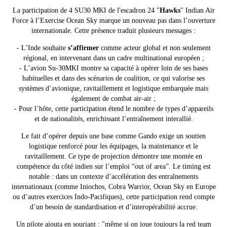
La participation de 4 SU30 MKI de l'escadron 24 "
Hawks
" Indian Air
Force à l’Exercise Ocean Sky marque un nouveau pas dans l’ouverture
internationale.
Cette présence traduit plusieurs messages :
- L’Inde souhaite
s’affirmer
comme acteur global et non seulement
régional, en intervenant dans un cadre multinational européen ;
- L’avion Su-30MKI montre sa capacité à opérer loin de ses bases
habituelles et dans des scénarios de coalition, ce qui valorise ses
systèmes d’avionique, ravitaillement et logistique embarquée mais
également de combat air-air ;
- Pour l’hôte, cette participation étend le nombre de types d’appareils
et de nationalités, enrichissant l’entraînement interallié.
Le fait d’opérer depuis une base comme Gando exige un soutien
logistique renforcé pour les équipages, la maintenance et le
ravitaillement. Ce type de projection démontre une montée en
compétence du côté indien sur l’emploi “out of area”.
Le timing est
notable : dans un contexte d’accélération des entraînements
internationaux (comme Iniochos, Cobra Warrior, Ocean Sky en Europe
ou d’autres exercices Indo-Pacifiques), cette participation rend compte
d’un besoin de standardisation et d’interopérabilité accrue.
Un pilote ajouta en souriant : "même si on joue toujours la red team