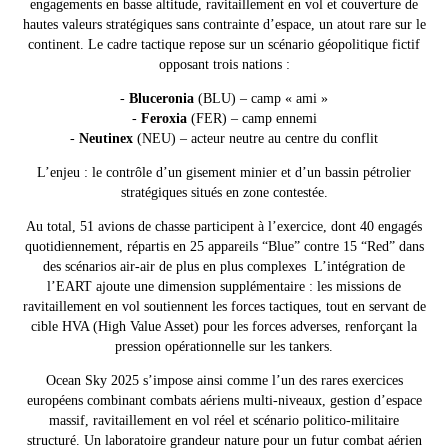
engagements en basse altitude, ravitaillement en vol et couverture de
hautes valeurs stratégiques sans contrainte d’espace, un atout rare sur le
continent.
Le cadre tactique repose sur un scénario géopolitique fictif
opposant trois nations :
-
Bluceronia
(BLU) – camp « ami »
-
Feroxia
(FER) – camp ennemi
-
Neutinex
(NEU) – acteur neutre au centre du conflit
L’enjeu : le contrôle d’un gisement minier et d’un bassin pétrolier
stratégiques situés en zone contestée.
Au total, 51 avions de chasse participent à l’exercice, dont 40 engagés
quotidiennement, répartis en 25 appareils “Blue” contre 15 “Red” dans
des scénarios air-air de plus en plus complexes
L’intégration de
l’EART ajoute une dimension supplémentaire : les missions de
ravitaillement en vol soutiennent les forces tactiques, tout en servant de
cible HVA (High Value Asset) pour les forces adverses, renforçant la
pression opérationnelle sur les tankers.
Ocean Sky 2025 s’impose ainsi comme l’un des rares exercices
européens combinant combats aériens multi-niveaux, gestion d’espace
massif, ravitaillement en vol réel et scénario politico-militaire
structuré. Un laboratoire grandeur nature pour un futur combat aérien