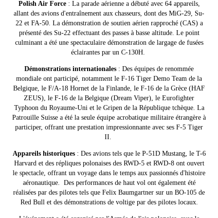
Polish Air Force
: La parade aérienne a débuté avec 64 appareils,
allant des avions d'entraînement aux chasseurs, dont des MiG-29, Su-
22 et FA-50. La démonstration de soutien aérien rapproché (CAS) a
présenté des Su-22 effectuant des passes à basse altitude. Le point
culminant a été une spectaculaire démonstration de largage de fusées
éclairantes par un C-130H.
Démonstrations internationales
: Des équipes de renommée
mondiale ont participé, notamment le F-16 Tiger Demo Team de la
Belgique, le F/A-18 Hornet de la Finlande, le F-16 de la Grèce (HAF
ZEUS), le F-16 de la Belgique (Dream Viper), le Eurofighter
Typhoon du Royaume-Uni et le Gripen de la République tchèque.
La
Patrouille Suisse a été la seule équipe acrobatique militaire étrangère à
participer, offrant une prestation impressionnante avec ses F-5 Tiger
II.
Appareils historiques
: Des avions tels que le P-51D Mustang, le T-6
Harvard et des répliques polonaises des RWD-5 et RWD-8 ont ouvert
le spectacle, offrant un voyage dans le temps aux passionnés d'histoire
aéronautique.
Des performances de haut vol ont également été
réalisées par des pilotes tels que Felix Baumgartner sur un BO-105 de
Red Bull et des démonstrations de voltige par des pilotes locaux.